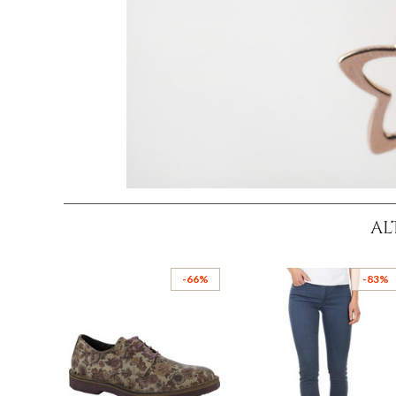
AL
-66%
-83%