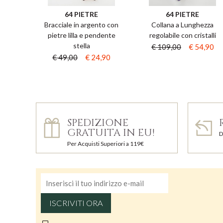
64 PIETRE
64 PIETRE
Bracciale in argento con
Collana a Lunghezza
pietre lilla e pendente
regolabile con cristalli
stella
€ 109,00
€ 54,90
€ 49,00
€ 24,90
SPEDIZIONE
GRATUITA IN EU!
D
Per Acquisti Superiori a 119€
ISCRIVITI ORA