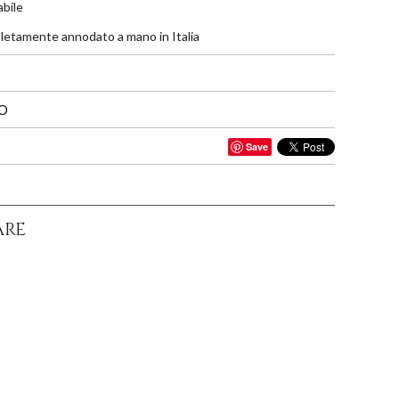
bile
letamente annodato a mano in Italia
IO
Save
ARE