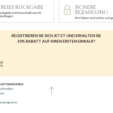
FREIES RÜCKGABE
SICHERE
BEZAHLUNG
ückgaberecht innerhalb von 30
erktagen
Ihre Daten sind sicher und 
REGISTRIEREN SIE SICH JETZT UND ERHALTEN SIE
10% RABATT AUF IHREN ERSTEN EINKAUF!
mit
79
 UNTERNEHMEN
schreiben
 uns
nerprogramm