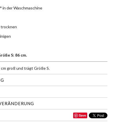
° in der Waschmaschine
 trocknen
inigen
röße S: 86 cm.
 cm groß und trägt Größe S.
NG
 VERÄNDERUNG
Save