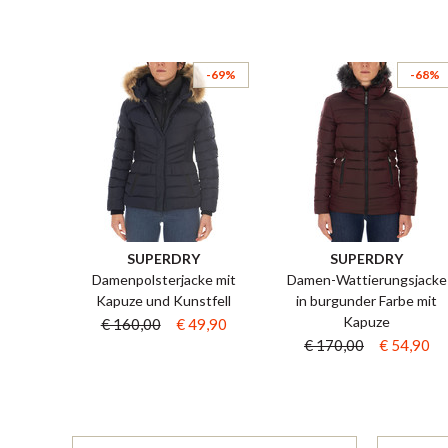
-69%
-68%
SUPERDRY
SUPERDRY
Damenpolsterjacke mit
Damen-Wattierungsjacke
Kapuze und Kunstfell
in burgunder Farbe mit
Kapuze
€ 160,00
€ 49,90
€ 170,00
€ 54,90