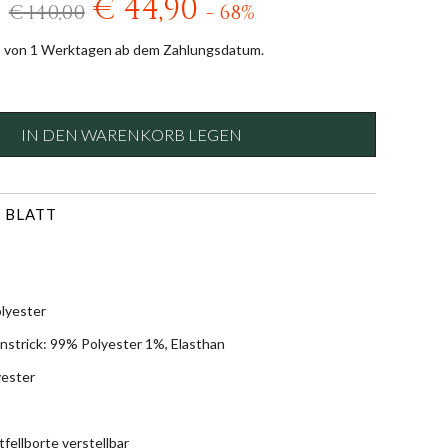
€ 44,90
€ 140,00
- 68%
b von 1 Werktagen ab dem Zahlungsdatum.
IN DEN WARENKORB LEGEN
 BLATT
lyester
nstrick: 99% Polyester 1%, Elasthan
yester
fellborte verstellbar