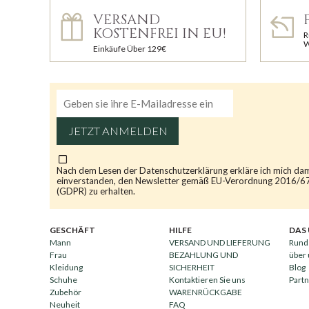
VERSAND
KOSTENFREI IN EU!
R
W
Einkäufe Über 129€
JETZT ANMELDEN
Nach dem Lesen der
Datenschutzerklärung
erkläre ich mich da
einverstanden, den Newsletter gemäß EU-Verordnung 2016/6
(GDPR) zu erhalten.
GESCHÄFT
HILFE
DAS
Mann
VERSAND UND LIEFERUNG
Rund
Frau
BEZAHLUNG UND
über
Kleidung
SICHERHEIT
Blog
Schuhe
Kontaktieren Sie uns
Part
Zubehör
WARENRÜCKGABE
Neuheit
FAQ