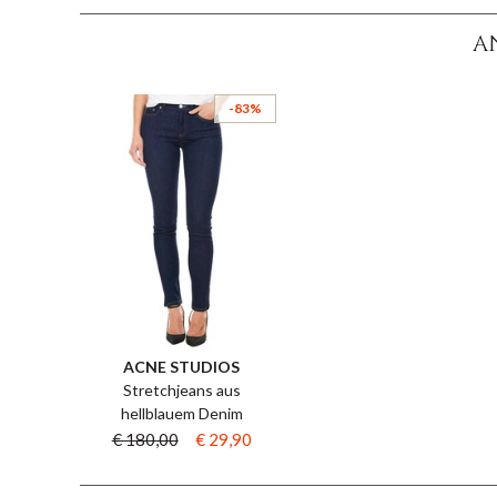
A
-83%
ACNE STUDIOS
Stretchjeans aus
hellblauem Denim
€ 180,00
€ 29,90