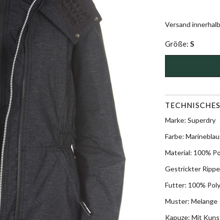
Versand innerhal
Größe:
S
TECHNISCHES
Marke: Superdry
Farbe: Marineblau
Material: 100% Po
Gestrickter Rippe
Futter: 100% Pol
Muster: Melange
Kapuze: Mit Kunst