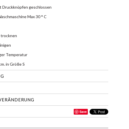
t Druckknöpfen geschlossen
Waschmaschine Max 30 ° C
 trocknen
inigen
iger Temperatur
m. in Größe S
NG
 VERÄNDERUNG
Save