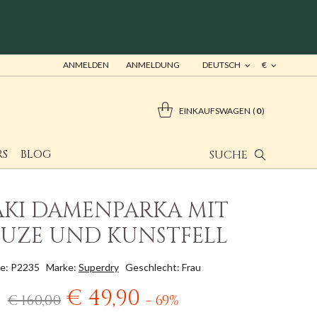
ANMELDEN
ANMELDUNG
DEUTSCH
€
EINKAUFSWAGEN
0
RS
BLOG
SUCHE
KI DAMENPARKA MIT
UZE UND KUNSTFELL
e: P2235
Marke:
Superdry
Geschlecht: Frau
€ 49,90
€ 160,00
- 69%