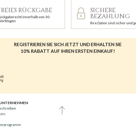
FREIES RÜCKGABE
SICHERE
BEZAHLUNG
ückgaberecht innerhalb von 30
erktagen
Ihre Daten sind sicher und 
REGISTRIEREN SIE SICH JETZT UND ERHALTEN SIE
10% RABATT AUF IHREN ERSTEN EINKAUF!
mit
79
 UNTERNEHMEN
schreiben
 uns
nerprogramm