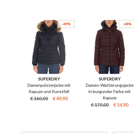
-69%
-68%
SUPERDRY
SUPERDRY
Damenpolsterjacke mit
Damen-Wattierungsjacke
Kapuze und Kunstfell
in burgunder Farbe mit
Kapuze
€ 160,00
€ 49,90
€ 170,00
€ 54,90