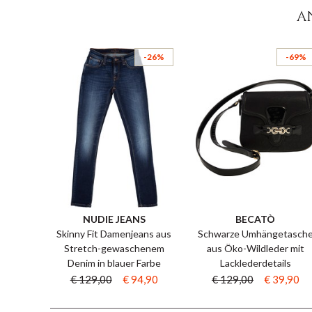
A
-26%
-69%
NUDIE JEANS
BECATÒ
Skinny Fit Damenjeans aus
Schwarze Umhängetasch
Stretch-gewaschenem
aus Öko-Wildleder mit
Denim in blauer Farbe
Lacklederdetails
€ 129,00
€ 94,90
€ 129,00
€ 39,90