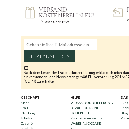
VERSAND
KOSTENFREI IN EU!
R
W
Einkäufe Über 129€
JETZT ANMELDEN
Nach dem Lesen der
Datenschutzerklärung
erkläre ich mich da
einverstanden, den Newsletter gemäß EU-Verordnung 2016/6
(GDPR) zu erhalten.
GESCHÄFT
HILFE
DAS
Mann
VERSAND UND LIEFERUNG
Rund
Frau
BEZAHLUNG UND
über
Kleidung
SICHERHEIT
Blog
Schuhe
Kontaktieren Sie uns
Part
Zubehör
WARENRÜCKGABE
Neuheit
FAQ