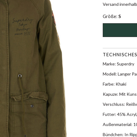
Versand innerhal
Größe:
S
TECHNISCHES
Marke: Superdry
Modell: Langer Pa
Farbe: Khaki
Kapuze: Mit Kuns
Verschluss: Reiß
Futter: 45% Acryl
Außenmaterial: 
Bündchen: In Rip