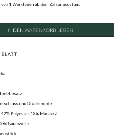
b von 1 Werktagen ab dem Zahlungsdatum.
IN DEN WARENKORB LEGEN
 BLATT
rka
tpelzbesatz
verschluss und Druckknöpfe
, 42% Polyester, 13% Modacryl
100% Baumwolle
penstrick