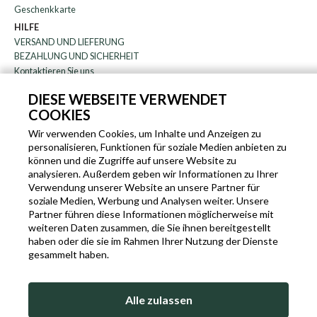
Geschenkkarte
HILFE
VERSAND UND LIEFERUNG
BEZAHLUNG UND SICHERHEIT
Kontaktieren Sie uns
WARENRÜCKGABE
DIESE WEBSEITE VERWENDET
FAQ
COOKIES
DAS UNTERNEHMEN
Rundschreiben
Wir verwenden Cookies, um Inhalte und Anzeigen zu
personalisieren, Funktionen für soziale Medien anbieten zu
über uns
können und die Zugriffe auf unsere Website zu
Blog
analysieren. Außerdem geben wir Informationen zu Ihrer
Partnerprogramm
Verwendung unserer Website an unsere Partner für
soziale Medien, Werbung und Analysen weiter. Unsere
EN
IT
FR
DE
Partner führen diese Informationen möglicherweise mit
weiteren Daten zusammen, die Sie ihnen bereitgestellt
haben oder die sie im Rahmen Ihrer Nutzung der Dienste
gesammelt haben.
SLEEKROCK MWST.N. IT-03363850540 - ALLE RECHTE VORBEHALTEN ©
Alle zulassen
NUTZUNGSBEDINGUNGEN