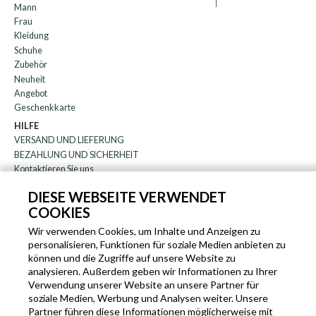
Mann
Frau
Kleidung
Schuhe
Zubehör
Neuheit
Angebot
Geschenkkarte
HILFE
VERSAND UND LIEFERUNG
BEZAHLUNG UND SICHERHEIT
Kontaktieren Sie uns
WARENRÜCKGABE
DIESE WEBSEITE VERWENDET
FAQ
COOKIES
DAS UNTERNEHMEN
Wir verwenden Cookies, um Inhalte und Anzeigen zu
Rundschreiben
personalisieren, Funktionen für soziale Medien anbieten zu
über uns
können und die Zugriffe auf unsere Website zu
Blog
analysieren. Außerdem geben wir Informationen zu Ihrer
Partnerprogramm
Verwendung unserer Website an unsere Partner für
soziale Medien, Werbung und Analysen weiter. Unsere
EN
IT
FR
DE
Partner führen diese Informationen möglicherweise mit