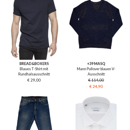
BREAD&BOXERS
+39 MASQ
Blaues T-Shirt mit
Mann Pullover blauen V-
Rundhalsausschnitt
Ausschnitt
€ 29,00
€ 114,00
€ 24,90