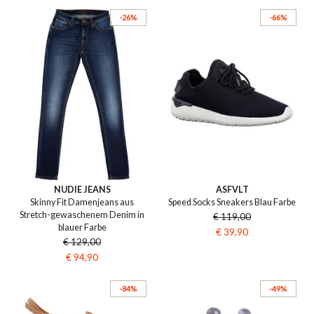
-26%
-66%
NUDIE JEANS
ASFVLT
Skinny Fit Damenjeans aus
Speed Socks Sneakers Blau Farbe
Stretch-gewaschenem Denim in
€ 119,00
blauer Farbe
€ 39,90
€ 129,00
€ 94,90
-84%
-49%