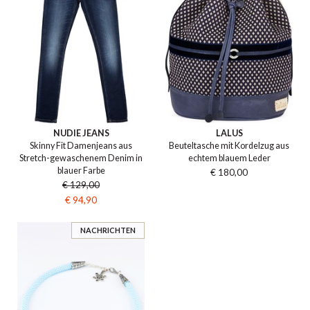
NUDIE JEANS
LALUS
Skinny Fit Damenjeans aus
Beuteltasche mit Kordelzug aus
Stretch-gewaschenem Denim in
echtem blauem Leder
blauer Farbe
€ 180,00
€ 129,00
€ 94,90
NACHRICHTEN