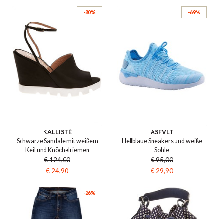
-80%
-69%
KALLISTÉ
ASFVLT
Schwarze Sandale mit weißem
Hellblaue Sneakers und weiße
Keil und Knöchelriemen
Sohle
€ 124,00
€ 95,00
€ 24,90
€ 29,90
-26%