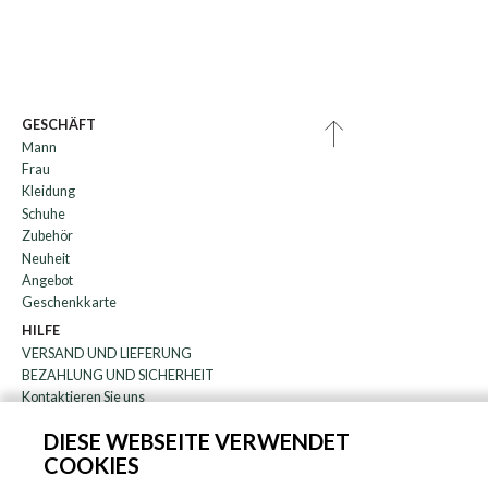
GESCHÄFT
Mann
Frau
Kleidung
Schuhe
Zubehör
Neuheit
Angebot
Geschenkkarte
HILFE
VERSAND UND LIEFERUNG
BEZAHLUNG UND SICHERHEIT
Kontaktieren Sie uns
WARENRÜCKGABE
DIESE WEBSEITE VERWENDET
FAQ
COOKIES
DAS UNTERNEHMEN