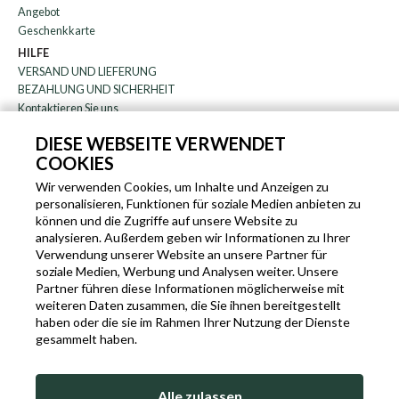
Angebot
Geschenkkarte
HILFE
VERSAND UND LIEFERUNG
BEZAHLUNG UND SICHERHEIT
Kontaktieren Sie uns
WARENRÜCKGABE
DIESE WEBSEITE VERWENDET
FAQ
COOKIES
DAS UNTERNEHMEN
Rundschreiben
Wir verwenden Cookies, um Inhalte und Anzeigen zu
personalisieren, Funktionen für soziale Medien anbieten zu
über uns
können und die Zugriffe auf unsere Website zu
Blog
analysieren. Außerdem geben wir Informationen zu Ihrer
Partnerprogramm
Verwendung unserer Website an unsere Partner für
soziale Medien, Werbung und Analysen weiter. Unsere
EN
IT
FR
DE
Partner führen diese Informationen möglicherweise mit
weiteren Daten zusammen, die Sie ihnen bereitgestellt
haben oder die sie im Rahmen Ihrer Nutzung der Dienste
gesammelt haben.
SLEEKROCK MWST.N. IT-03363850540 - ALLE RECHTE VORBEHALTEN ©
Alle zulassen