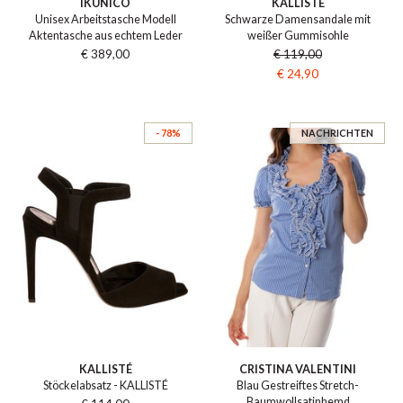
IKUNICO
KALLISTÉ
Unisex Arbeitstasche Modell
Schwarze Damensandale mit
Aktentasche aus echtem Leder
weißer Gummisohle
€ 389,00
€ 119,00
€ 24,90
- 78%
NACHRICHTEN
KALLISTÉ
CRISTINA VALENTINI
Stöckelabsatz - KALLISTÉ
Blau Gestreiftes Stretch-
Baumwollsatinhemd