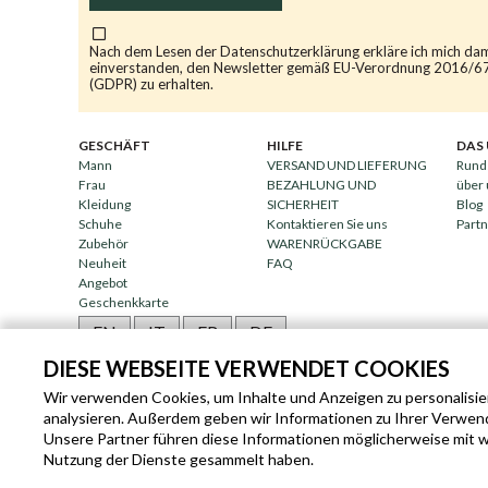
Nach dem Lesen der
Datenschutzerklärung
erkläre ich mich da
einverstanden, den Newsletter gemäß EU-Verordnung 2016/6
(GDPR) zu erhalten.
GESCHÄFT
HILFE
DAS
Mann
VERSAND UND LIEFERUNG
Rund
Frau
BEZAHLUNG UND
über
Kleidung
SICHERHEIT
Blog
Schuhe
Kontaktieren Sie uns
Part
Zubehör
WARENRÜCKGABE
Neuheit
FAQ
Angebot
Geschenkkarte
EN
IT
FR
DE
DIESE WEBSEITE VERWENDET COOKIES
Wir verwenden Cookies, um Inhalte und Anzeigen zu personalisier
analysieren. Außerdem geben wir Informationen zu Ihrer Verwen
Unsere Partner führen diese Informationen möglicherweise mit we
Nutzung der Dienste gesammelt haben.
SLEEKROCK MWST.N. IT-0336385