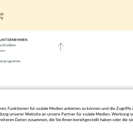
mit
79
 UNTERNEHMEN
schreiben
 uns
nerprogramm
en, Funktionen für soziale Medien anbieten zu können und die Zugriffe
dung unserer Website an unsere Partner für soziale Medien, Werbung u
iteren Daten zusammen, die Sie ihnen bereitgestellt haben oder die si
0540 - ALLE RECHTE VORBEHALTEN ©
NUTZUNGSBEDINGUNGEN
PRIVACY & COOKIE POL