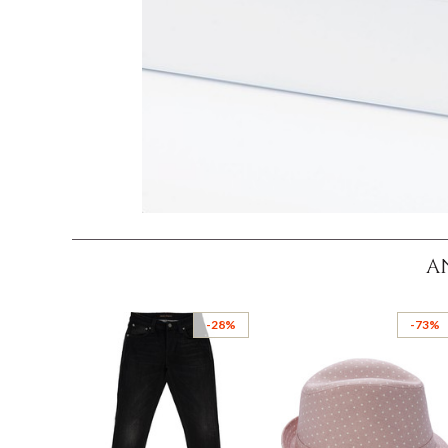
A
-28%
-73%