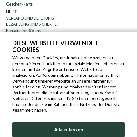
Geschenkkarte
HILFE
VERSAND UND LIEFERUNG
BEZAHLUNG UND SICHERHEIT
Kontaktieren Sie uns
WARENRÜCKGABE
DIESE WEBSEITE VERWENDET
FAQ
COOKIES
DAS UNTERNEHMEN
Rundschreiben
Wir verwenden Cookies, um Inhalte und Anzeigen zu
personalisieren, Funktionen für soziale Medien anbieten zu
über uns
können und die Zugriffe auf unsere Website zu
Blog
analysieren. Außerdem geben wir Informationen zu Ihrer
Partnerprogramm
Verwendung unserer Website an unsere Partner für
soziale Medien, Werbung und Analysen weiter. Unsere
EN
IT
FR
DE
Partner führen diese Informationen möglicherweise mit
weiteren Daten zusammen, die Sie ihnen bereitgestellt
haben oder die sie im Rahmen Ihrer Nutzung der Dienste
gesammelt haben.
SLEEKROCK MWST.N. IT-03363850540 - ALLE RECHTE VORBEHALTEN ©
Alle zulassen
NUTZUNGSBEDINGUNGEN