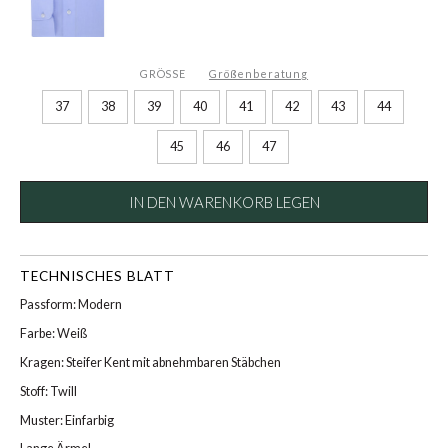
GRÖSSE
Größenberatung
37
38
39
40
41
42
43
44
45
46
47
IN DEN WARENKORB LEGEN
TECHNISCHES BLATT
Passform: Modern
Farbe: Weiß
Kragen: Steifer Kent mit abnehmbaren Stäbchen
Stoff: Twill
Muster: Einfarbig