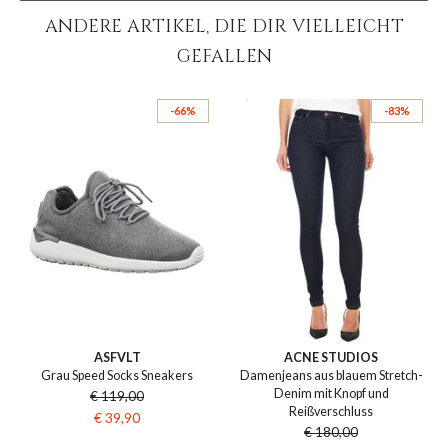
ANDERE ARTIKEL, DIE DIR VIELLEICHT
GEFALLEN
-66%
-83%
ASFVLT
ACNE STUDIOS
Grau Speed Socks Sneakers
Damenjeans aus blauem Stretch-
Denim mit Knopf und
€ 119,00
Reißverschluss
€ 39,90
€ 180,00