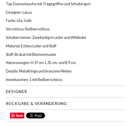
Typ: Damentasche mit Tragegriffen und Schultergurt
Designer: LaLus
Farbe: Lila, Gelb
Verschluss: Reißverschluss
Schulterriemen: Zweifarbig in Leder und Wildleder
Material: Echtes Leder und Stoff
Stoff: Brokat mit Blumenmuster
Abmessungen: H 37 cm. L 35 cm. und B 9 cm.
Details: Metallringe und bronzene Nieten
Innentaschen: 1 mit Reißverschluss
DESIGNER
RÜCKGABE & VERÄNDERUNG
Save
TEILEN