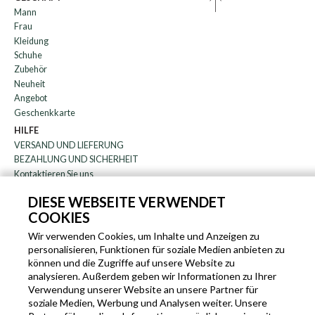
Mann
Frau
Kleidung
Schuhe
Zubehör
Neuheit
Angebot
Geschenkkarte
HILFE
VERSAND UND LIEFERUNG
BEZAHLUNG UND SICHERHEIT
Kontaktieren Sie uns
WARENRÜCKGABE
DIESE WEBSEITE VERWENDET
FAQ
COOKIES
DAS UNTERNEHMEN
Rundschreiben
Wir verwenden Cookies, um Inhalte und Anzeigen zu
personalisieren, Funktionen für soziale Medien anbieten zu
über uns
können und die Zugriffe auf unsere Website zu
Blog
analysieren. Außerdem geben wir Informationen zu Ihrer
Partnerprogramm
Verwendung unserer Website an unsere Partner für
soziale Medien, Werbung und Analysen weiter. Unsere
EN
IT
FR
DE