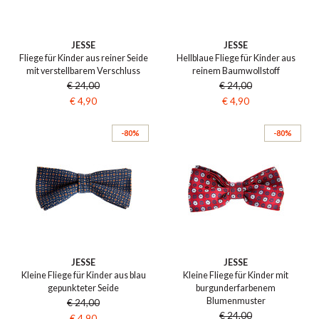
JESSE
JESSE
Fliege für Kinder aus reiner Seide
Hellblaue Fliege für Kinder aus
mit verstellbarem Verschluss
reinem Baumwollstoff
€ 24,00
€ 24,00
€ 4,90
€ 4,90
-80%
-80%
JESSE
JESSE
Kleine Fliege für Kinder aus blau
Kleine Fliege für Kinder mit
gepunkteter Seide
burgunderfarbenem
Blumenmuster
€ 24,00
€ 24,00
€ 4,90