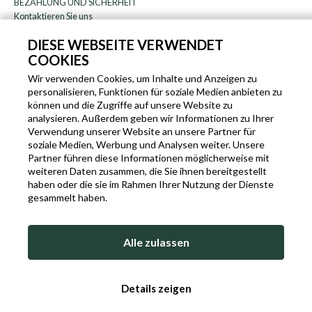
BEZAHLUNG UND SICHERHEIT
Kontaktieren Sie uns
WARENRÜCKGABE
DIESE WEBSEITE VERWENDET
FAQ
COOKIES
DAS UNTERNEHMEN
Rundschreiben
Wir verwenden Cookies, um Inhalte und Anzeigen zu
personalisieren, Funktionen für soziale Medien anbieten zu
über uns
können und die Zugriffe auf unsere Website zu
Blog
analysieren. Außerdem geben wir Informationen zu Ihrer
Partnerprogramm
Verwendung unserer Website an unsere Partner für
soziale Medien, Werbung und Analysen weiter. Unsere
EN
IT
FR
DE
Partner führen diese Informationen möglicherweise mit
weiteren Daten zusammen, die Sie ihnen bereitgestellt
haben oder die sie im Rahmen Ihrer Nutzung der Dienste
gesammelt haben.
SLEEKROCK MWST.N. IT-03363850540 - ALLE RECHTE VORBEHALTEN ©
Alle zulassen
NUTZUNGSBEDINGUNGEN
PRIVACY & COOKIE POLICY
COOKIE POLICY
Details zeigen
SITEMAP