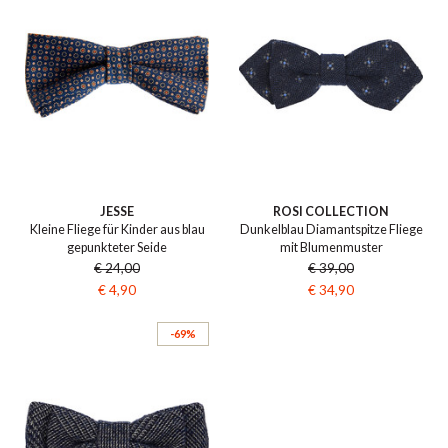
JESSE
ROSI COLLECTION
Kleine Fliege für Kinder aus blau
Dunkelblau Diamantspitze Fliege
gepunkteter Seide
mit Blumenmuster
€ 24,00
€ 39,00
€ 4,90
€ 34,90
-69%