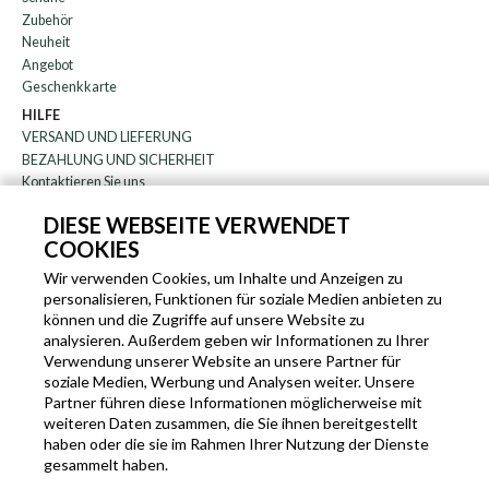
Zubehör
Neuheit
Angebot
Geschenkkarte
HILFE
VERSAND UND LIEFERUNG
BEZAHLUNG UND SICHERHEIT
Kontaktieren Sie uns
WARENRÜCKGABE
DIESE WEBSEITE VERWENDET
FAQ
COOKIES
DAS UNTERNEHMEN
Rundschreiben
Wir verwenden Cookies, um Inhalte und Anzeigen zu
personalisieren, Funktionen für soziale Medien anbieten zu
über uns
können und die Zugriffe auf unsere Website zu
Blog
analysieren. Außerdem geben wir Informationen zu Ihrer
Partnerprogramm
Verwendung unserer Website an unsere Partner für
soziale Medien, Werbung und Analysen weiter. Unsere
EN
IT
FR
DE
Partner führen diese Informationen möglicherweise mit
weiteren Daten zusammen, die Sie ihnen bereitgestellt
haben oder die sie im Rahmen Ihrer Nutzung der Dienste
gesammelt haben.