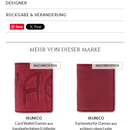
DESIGNER
RÜCKGABE & VERÄNDERUNG
Save
TEILEN
MEHR VON DIESER MARKE
NACHRICHTEN
NACHRICHTEN
IKUNICO
IKUNICO
Card Wallet Damen aus
Kartenetui für Damen aus
handgefertigtem Echtleder
echtem rotem Leder