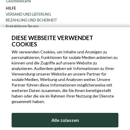
Geschenkkarte
HILFE
VERSAND UND LIEFERUNG
BEZAHLUNG UND SICHERHEIT
Kontaktieren Sie uns
WARENRÜCKGABE
DIESE WEBSEITE VERWENDET
FAQ
COOKIES
DAS UNTERNEHMEN
Rundschreiben
Wir verwenden Cookies, um Inhalte und Anzeigen zu
personalisieren, Funktionen für soziale Medien anbieten zu
über uns
können und die Zugriffe auf unsere Website zu
Blog
analysieren. Außerdem geben wir Informationen zu Ihrer
Partnerprogramm
Verwendung unserer Website an unsere Partner für
soziale Medien, Werbung und Analysen weiter. Unsere
EN
IT
FR
DE
Partner führen diese Informationen möglicherweise mit
weiteren Daten zusammen, die Sie ihnen bereitgestellt
haben oder die sie im Rahmen Ihrer Nutzung der Dienste
gesammelt haben.
SLEEKROCK MWST.N. IT-03363850540 - ALLE RECHTE VORBEHALTEN ©
Alle zulassen
NUTZUNGSBEDINGUNGEN