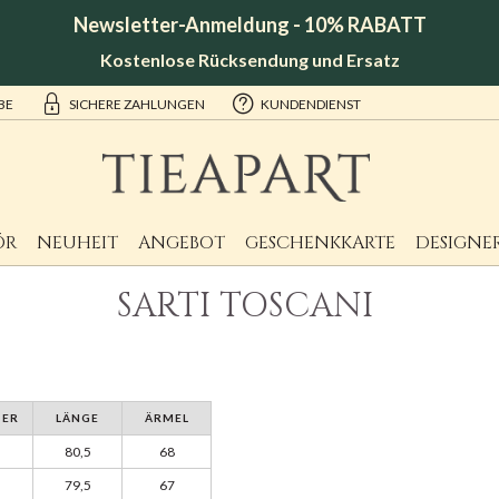
Newsletter-Anmeldung - 10% RABATT
Kostenlose Rücksendung und Ersatz
BE
SICHERE ZAHLUNGEN
KUNDENDIENST
ÖR
NEUHEIT
ANGEBOT
GESCHENKKARTE
DESIGNE
SARTI TOSCANI
TER
LÄNGE
ÄRMEL
80,5
68
79,5
67