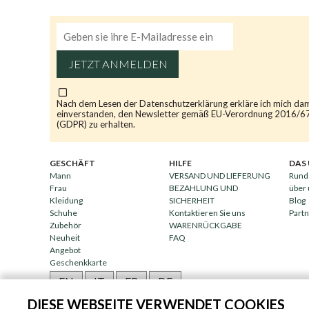
JETZT ANMELDEN
Nach dem Lesen der
Datenschutzerklärung
erkläre ich mich da
einverstanden, den Newsletter gemäß EU-Verordnung 2016/6
(GDPR) zu erhalten.
GESCHÄFT
HILFE
DAS
Mann
VERSAND UND LIEFERUNG
Rund
Frau
BEZAHLUNG UND
über
Kleidung
SICHERHEIT
Blog
Schuhe
Kontaktieren Sie uns
Part
Zubehör
WARENRÜCKGABE
Neuheit
FAQ
Angebot
Geschenkkarte
EN
IT
FR
DE
DIESE WEBSEITE VERWENDET COOKIES