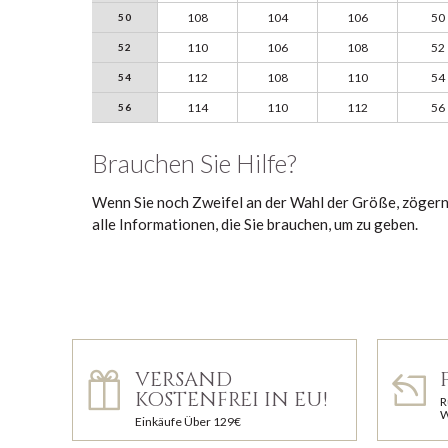
108
104
106
50
50
110
106
108
52
52
112
108
110
54
54
114
110
112
56
56
Brauchen Sie Hilfe?
Wenn Sie noch Zweifel an der Wahl der Größe, zögern 
alle Informationen, die Sie brauchen, um zu geben.
VERSAND
KOSTENFREI IN EU!
R
W
Einkäufe Über 129€