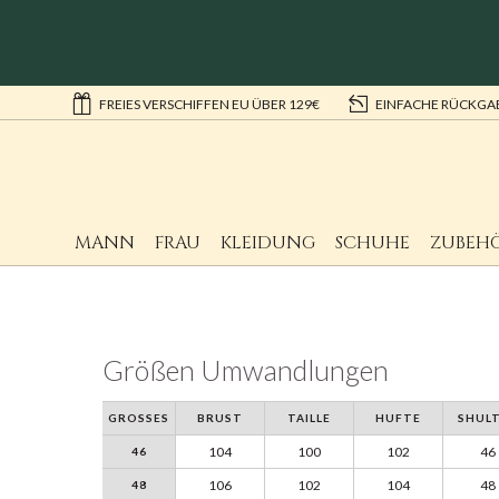
FREIES VERSCHIFFEN EU ÜBER 129€
EINFACHE RÜCKGA
MANN
FRAU
KLEIDUNG
SCHUHE
ZUBEH
Größen Umwandlungen
GROSSES
BRUST
TAILLE
HUFTE
SHUL
104
100
102
46
46
106
102
104
48
48