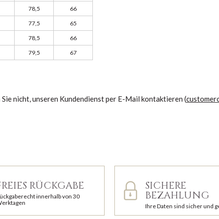
78,5
66
77,5
65
78,5
66
79,5
67
Sie nicht, unseren Kundendienst per E-Mail kontaktieren (
customer
FREIES RÜCKGABE
SICHERE
BEZAHLUNG
ückgaberecht innerhalb von 30
erktagen
Ihre Daten sind sicher und 