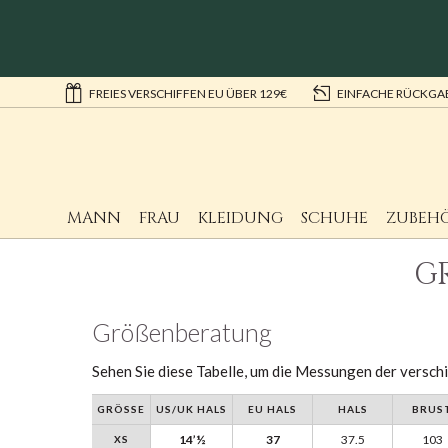
FREIES VERSCHIFFEN EU ÜBER 129€
EINFACHE RÜCKGA
MANN
FRAU
KLEIDUNG
SCHUHE
ZUBEH
G
Größenberatung
Sehen Sie diese Tabelle, um die Messungen der versc
GRÖSSE
US/UK HALS
EU HALS
HALS
BRUS
14’½
37
37.5
103
XS