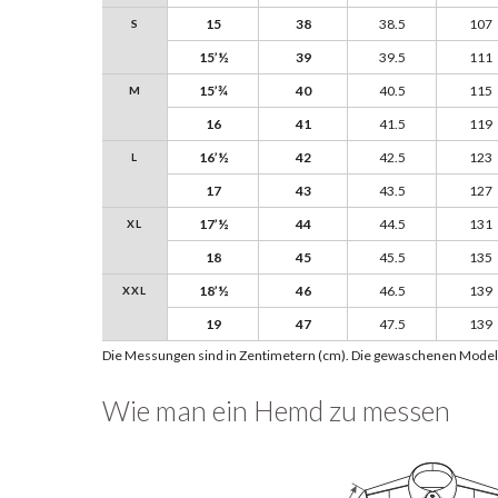
15
38
38.5
107
S
15’½
39
39.5
111
15’¾
40
40.5
115
M
16
41
41.5
119
16’½
42
42.5
123
L
17
43
43.5
127
17’½
44
44.5
131
XL
18
45
45.5
135
18’½
46
46.5
139
XXL
19
47
47.5
139
Die Messungen sind in Zentimetern (cm). Die gewaschenen Mode
Wie man ein Hemd zu messen