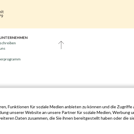
mit
79
 UNTERNEHMEN
schreiben
 uns
nerprogramm
en, Funktionen für soziale Medien anbieten zu können und die Zugriffe
dung unserer Website an unsere Partner für soziale Medien, Werbung u
iteren Daten zusammen, die Sie ihnen bereitgestellt haben oder die si
0540 - ALLE RECHTE VORBEHALTEN ©
NUTZUNGSBEDINGUNGEN
PRIVACY & COOKIE POL