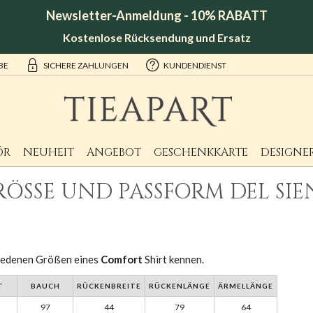
Newsletter-Anmeldung - 10% RABATT
Kostenlose Rücksendung und Ersatz
BE
SICHERE ZAHLUNGEN
KUNDENDIENST
ÖR
NEUHEIT
ANGEBOT
GESCHENKKARTE
DESIGNE
RÖSSE UND PASSFORM DEL SIEN
hiedenen Größen eines
Comfort
Shirt kennen.
T
BAUCH
RÜCKENBREITE
RÜCKENLÄNGE
ÄRMELLÄNGE
97
44
79
64