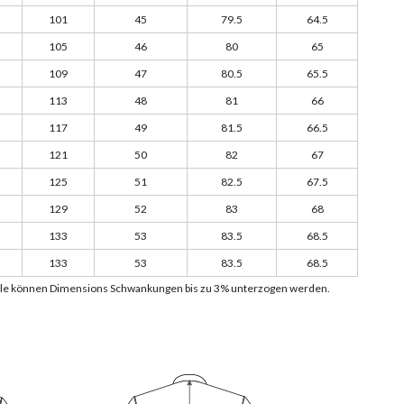
101
45
79.5
64.5
105
46
80
65
109
47
80.5
65.5
113
48
81
66
117
49
81.5
66.5
121
50
82
67
125
51
82.5
67.5
129
52
83
68
133
53
83.5
68.5
133
53
83.5
68.5
lle können Dimensions Schwankungen bis zu 3% unterzogen werden.