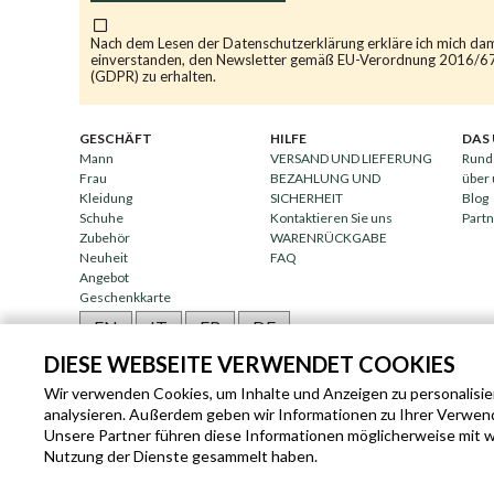
Nach dem Lesen der
Datenschutzerklärung
erkläre ich mich da
einverstanden, den Newsletter gemäß EU-Verordnung 2016/6
(GDPR) zu erhalten.
GESCHÄFT
HILFE
DAS
Mann
VERSAND UND LIEFERUNG
Rund
Frau
BEZAHLUNG UND
über
Kleidung
SICHERHEIT
Blog
Schuhe
Kontaktieren Sie uns
Part
Zubehör
WARENRÜCKGABE
Neuheit
FAQ
Angebot
Geschenkkarte
EN
IT
FR
DE
DIESE WEBSEITE VERWENDET COOKIES
Wir verwenden Cookies, um Inhalte und Anzeigen zu personalisier
analysieren. Außerdem geben wir Informationen zu Ihrer Verwen
Unsere Partner führen diese Informationen möglicherweise mit we
Nutzung der Dienste gesammelt haben.
SLEEKROCK MWST.N. IT-0336385