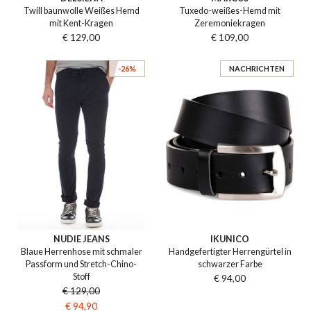
Twill baunwolle Weißes Hemd
Tuxedo-weißes-Hemd mit
mit Kent-Kragen
Zeremoniekragen
€ 129,00
€ 109,00
-26%
NACHRICHTEN
NUDIE JEANS
IKUNICO
Blaue Herrenhose mit schmaler
Handgefertigter Herrengürtel in
Passform und Stretch-Chino-
schwarzer Farbe
Stoff
€ 94,00
€ 129,00
€ 94,90