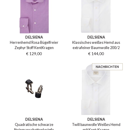
DELSIENA
DELSIENA
Herrenhemd Rosa Bügelfreier
Klassisches weißes Hemd aus
Zephyr Stoff KentKragen
extrafeiner Baumwolle 200/2
€ 129,00
€ 144,00
NACHRICHTEN
DELSIENA
DELSIENA
Quadratische schwarze
Twill baunwolle Weißes Hemd
Steinmanschettenknöpfe
mit Kent-Kragen