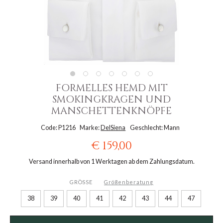
FORMELLES HEMD MIT
SMOKINGKRAGEN UND
MANSCHETTENKNÖPFE
Code: P1216
Marke:
DelSiena
Geschlecht: Mann
€ 159,00
Versand innerhalb von 1 Werktagen ab dem Zahlungsdatum.
GRÖSSE
Größenberatung
38
39
40
41
42
43
44
47