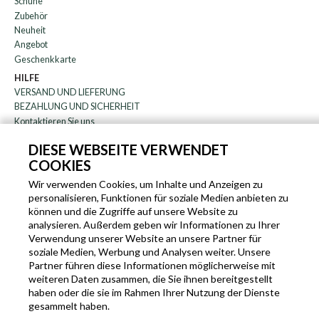
Schuhe
Zubehör
Neuheit
Angebot
Geschenkkarte
HILFE
VERSAND UND LIEFERUNG
BEZAHLUNG UND SICHERHEIT
Kontaktieren Sie uns
WARENRÜCKGABE
DIESE WEBSEITE VERWENDET
FAQ
COOKIES
DAS UNTERNEHMEN
Rundschreiben
Wir verwenden Cookies, um Inhalte und Anzeigen zu
personalisieren, Funktionen für soziale Medien anbieten zu
über uns
können und die Zugriffe auf unsere Website zu
Blog
analysieren. Außerdem geben wir Informationen zu Ihrer
Partnerprogramm
Verwendung unserer Website an unsere Partner für
soziale Medien, Werbung und Analysen weiter. Unsere
EN
IT
FR
DE
Partner führen diese Informationen möglicherweise mit
weiteren Daten zusammen, die Sie ihnen bereitgestellt
haben oder die sie im Rahmen Ihrer Nutzung der Dienste
gesammelt haben.