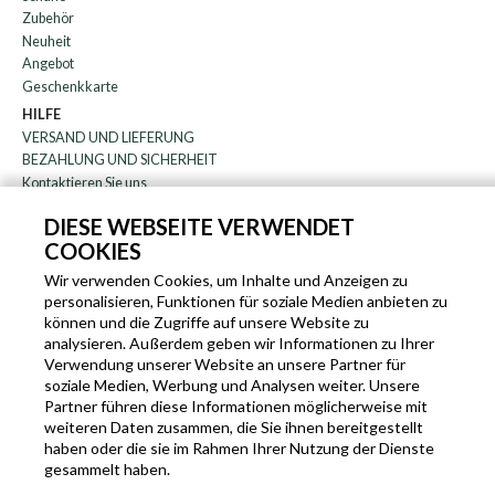
Zubehör
Neuheit
Angebot
Geschenkkarte
HILFE
VERSAND UND LIEFERUNG
BEZAHLUNG UND SICHERHEIT
Kontaktieren Sie uns
WARENRÜCKGABE
DIESE WEBSEITE VERWENDET
FAQ
COOKIES
DAS UNTERNEHMEN
Rundschreiben
Wir verwenden Cookies, um Inhalte und Anzeigen zu
personalisieren, Funktionen für soziale Medien anbieten zu
über uns
können und die Zugriffe auf unsere Website zu
Blog
analysieren. Außerdem geben wir Informationen zu Ihrer
Partnerprogramm
Verwendung unserer Website an unsere Partner für
soziale Medien, Werbung und Analysen weiter. Unsere
EN
IT
FR
DE
Partner führen diese Informationen möglicherweise mit
weiteren Daten zusammen, die Sie ihnen bereitgestellt
haben oder die sie im Rahmen Ihrer Nutzung der Dienste
gesammelt haben.