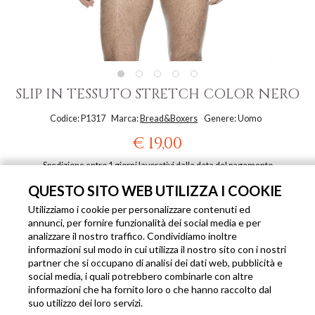
SLIP IN TESSUTO STRETCH COLOR NERO
Codice: P1317
Marca:
Bread&Boxers
Genere: Uomo
€ 19,00
Spedizione entro 1 giorni lavorativi dalla data del pagamento
QUESTO SITO WEB UTILIZZA I COOKIE
DISPONIBILE ANCHE IN QUESTI COLORI
Utilizziamo i cookie per personalizzare contenuti ed
annunci, per fornire funzionalità dei social media e per
analizzare il nostro traffico. Condividiamo inoltre
informazioni sul modo in cui utilizza il nostro sito con i nostri
partner che si occupano di analisi dei dati web, pubblicità e
social media, i quali potrebbero combinarle con altre
informazioni che ha fornito loro o che hanno raccolto dal
suo utilizzo dei loro servizi.