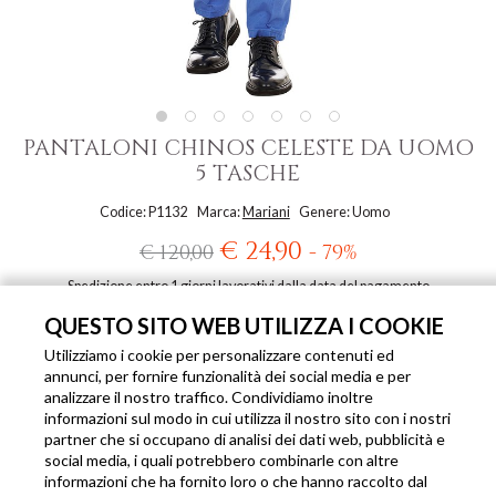
PANTALONI CHINOS CELESTE DA UOMO
5 TASCHE
Codice: P1132
Marca:
Mariani
Genere: Uomo
€ 24,90
€ 120,00
- 79%
Spedizione entro 1 giorni lavorativi dalla data del pagamento
QUESTO SITO WEB UTILIZZA I COOKIE
DISPONIBILE ANCHE IN QUESTI COLORI
Utilizziamo i cookie per personalizzare contenuti ed
annunci, per fornire funzionalità dei social media e per
analizzare il nostro traffico. Condividiamo inoltre
informazioni sul modo in cui utilizza il nostro sito con i nostri
partner che si occupano di analisi dei dati web, pubblicità e
social media, i quali potrebbero combinarle con altre
informazioni che ha fornito loro o che hanno raccolto dal