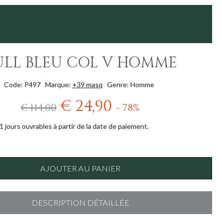
ULL BLEU COL V HOMME
Code: P497
Marque:
+39 masq
Genre: Homme
€ 24,90
€ 114,00
- 78%
1 jours ouvrables à partir de la date de paiement.
AJOUTER AU PANIER
DESCRIPTION DÉTAILLÉE