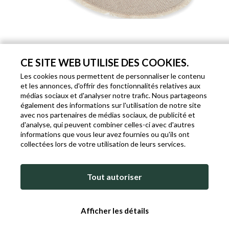
CE SITE WEB UTILISE DES COOKIES.
CHAPEAU CLOCHE AVEC RUBAN ROUGE
Les cookies nous permettent de personnaliser le contenu
et les annonces, d'offrir des fonctionnalités relatives aux
Code: P173
Marque:
Doria 1905
Genre: Femme
médias sociaux et d'analyser notre trafic. Nous partageons
€ 19,90
€ 94,00
- 79%
également des informations sur l'utilisation de notre site
avec nos partenaires de médias sociaux, de publicité et
Produit en rupture de stock
d'analyse, qui peuvent combiner celles-ci avec d'autres
informations que vous leur avez fournies ou qu'ils ont
collectées lors de votre utilisation de leurs services.
Tout autoriser
Afficher les détails